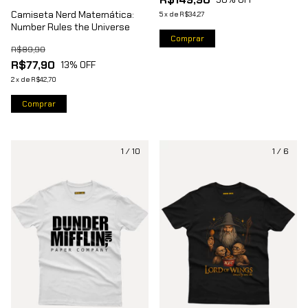
Camiseta Nerd Matemática:
5
x
de
R$34,27
Number Rules the Universe
Comprar
R$89,90
R$77,90
13
% OFF
2
x
de
R$42,70
Comprar
1
/
10
1
/
6