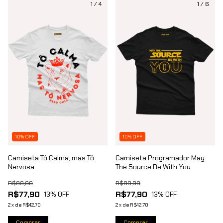
1
/
4
1
/
6
10% OFF
10% OFF
Camiseta Tô Calma, mas Tô
Camiseta Programador May
Nervosa
The Source Be With You
R$89,90
R$89,90
R$77,90
R$77,90
13
% OFF
13
% OFF
2
x
de
R$42,70
2
x
de
R$42,70
Comprar
Comprar