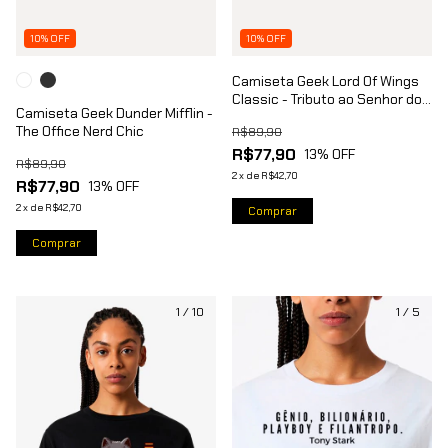
10% OFF
10% OFF
Camiseta Geek Lord Of Wings
Classic - Tributo ao Senhor dos
Camiseta Geek Dunder Mifflin -
Anéis
The Office Nerd Chic
R$89,90
R$77,90
13
% OFF
R$89,90
2
x
de
R$42,70
R$77,90
13
% OFF
2
x
de
R$42,70
Comprar
Comprar
1
/
10
1
/
5