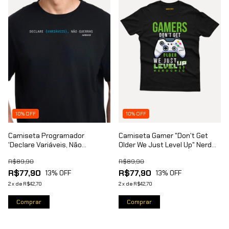
10% OFF
10% OFF
Camiseta Programador
Camiseta Gamer "Don't Get
'Declare Variáveis, Não
Older We Just Level Up" Nerd
Guerras' Nerd Chic
Chic
R$89,90
R$89,90
R$77,90
R$77,90
13
% OFF
13
% OFF
2
x
de
R$42,70
2
x
de
R$42,70
Comprar
Comprar