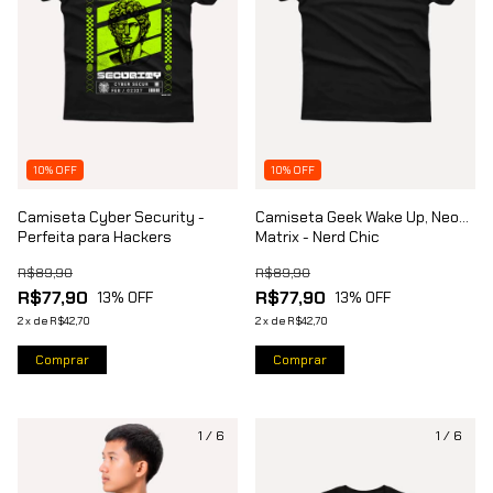
10% OFF
10% OFF
Camiseta Cyber Security -
Camiseta Geek Wake Up, Neo...
Perfeita para Hackers
Matrix - Nerd Chic
R$89,90
R$89,90
R$77,90
R$77,90
13
% OFF
13
% OFF
2
x
de
R$42,70
2
x
de
R$42,70
Comprar
Comprar
1
/
6
1
/
6