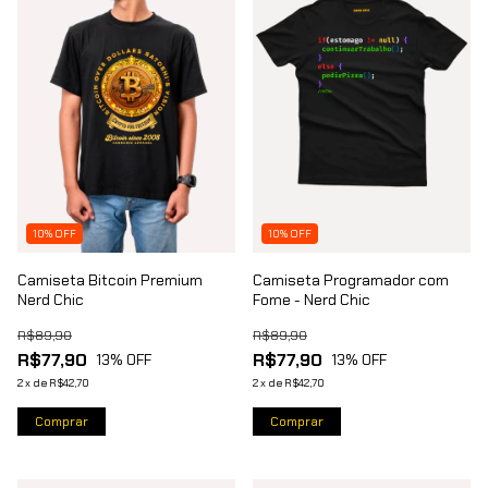
10% OFF
10% OFF
Camiseta Bitcoin Premium
Camiseta Programador com
Nerd Chic
Fome - Nerd Chic
R$89,90
R$89,90
R$77,90
R$77,90
13
% OFF
13
% OFF
2
x
de
R$42,70
2
x
de
R$42,70
Comprar
Comprar