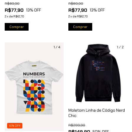
R$89,90
R$89,90
R$77,90
R$77,90
13
% OFF
13
% OFF
2
x
de
R$42,70
2
x
de
R$42,70
Comprar
Comprar
1
/
4
1
/
2
Moletom Linha de Código Nerd
Chic
R$299,90
10% OFF
R$149,90
50
% OFF