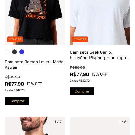
10% OFF
10% OFF
Camiseta Geek Gênio,
Bilionário, Playboy, Filantropo -
Camiseta Ramen Lover - Moda
Nerd Chic
Kawaii
R$89,90
R$77,90
13
% OFF
R$89,90
2
x
de
R$42,70
R$77,90
13
% OFF
2
x
de
R$42,70
Comprar
Comprar
1
/
7
1
/
8