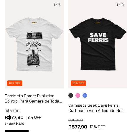
1
/
7
1
/
9
10% OFF
10% OFF
Camiseta Gamer Evolution
Control Para Gamers de Todas
Camiseta Geek Save Ferris
as Gerações
Curtindo a Vida Adoidado Nerd
R$89,90
Chic
R$77,90
13
% OFF
R$89,90
2
x
de
R$42,70
R$77,90
13
% OFF