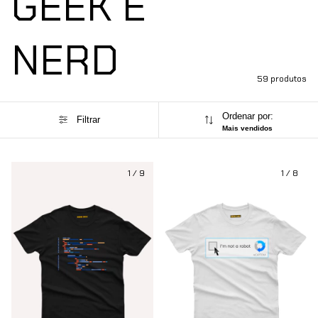
GEEK E
NERD
59 produtos
Ordenar por:
Filtrar
Mais vendidos
1
/
9
1
/
8