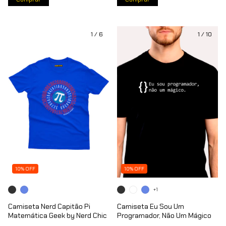
1
/
6
1
/
10
10% OFF
10% OFF
+1
Camiseta Nerd Capitão Pi
Camiseta Eu Sou Um
Matemática Geek by Nerd Chic
Programador, Não Um Mágico