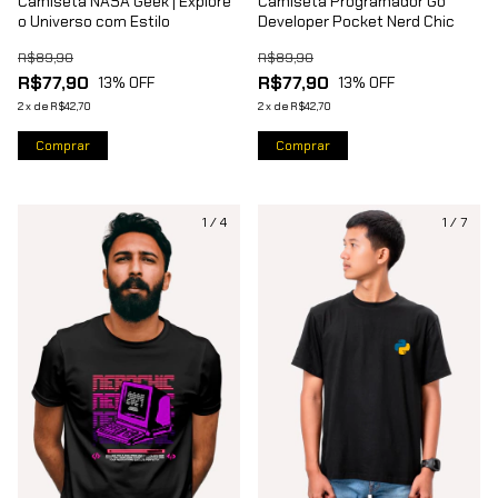
Camiseta NASA Geek | Explore
Camiseta Programador Go
o Universo com Estilo
Developer Pocket Nerd Chic
R$89,90
R$89,90
R$77,90
R$77,90
13
% OFF
13
% OFF
2
x
de
R$42,70
2
x
de
R$42,70
Comprar
Comprar
1
/
4
1
/
7