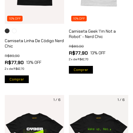
10% OFF
10% OFF
Camiseta Geek 'I'm Not a
Robot' - Nerd Chic
Camiseta Linha De Código Nerd
Chic
R$89,90
R$77,90
13
% OFF
R$89,90
2
x
de
R$42,70
R$77,90
13
% OFF
2
x
de
R$42,70
Comprar
Comprar
1
/
6
1
/
6