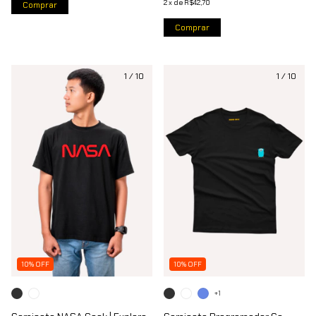
2
x
de
R$42,70
Comprar
Comprar
1
/
10
1
/
10
10% OFF
10% OFF
+1