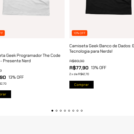
FF
10% OFF
Camiseta Geek Banco de Dados: E
Tecnologia para Nerds!
ta Geek Programador The Code
 - Presente Nerd
R$89,90
R$77,90
13
% OFF
0
2
x
de
R$42,70
,90
13
% OFF
42,70
Comprar
rar