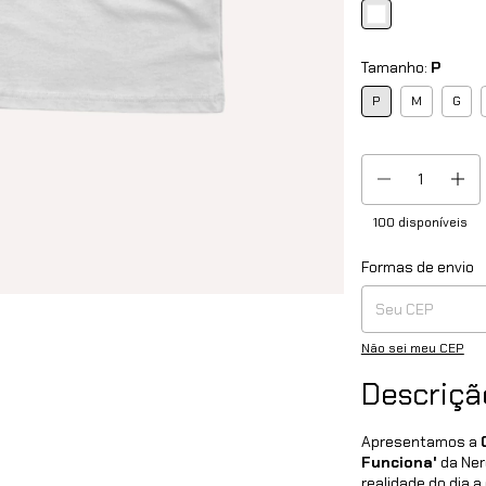
Tamanho:
P
P
M
G
100
disponíveis
Formas de envio
Entregas para o CEP
Não sei meu CEP
Descriçã
Apresentamos a
Funciona'
da Ner
realidade do dia 