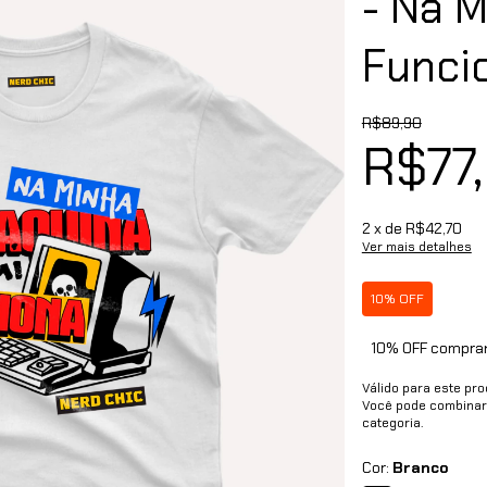
- Na 
Funci
R$89,90
R$77
2
x de
R$42,70
Ver mais detalhes
10% OFF
10% OFF compran
Válido para este pr
Você pode combinar
categoria.
Cor:
Branco