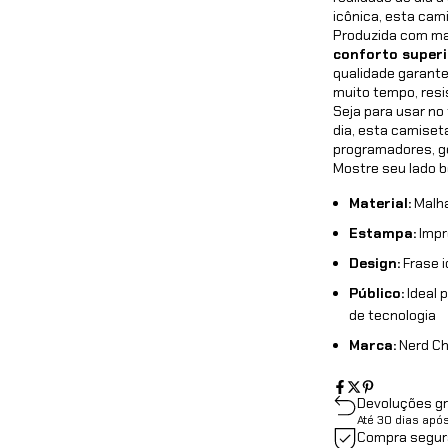
icônica, esta cami
Produzida com mal
conforto superi
qualidade garant
muito tempo, resi
Seja para usar no
dia, esta camiset
programadores, ge
Mostre seu lado 
Material:
Malha
Estampa:
Impr
Design:
Frase i
Público:
Ideal 
de tecnologia
Marca:
Nerd Chi
Devoluções gr
Até 30 dias apó
Compra segur