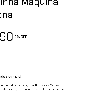
Minha Máquina
ona
,90
13
% OFF
do 2 ou mais!
oduto e todos da categoria: Roupas -> Temas.
 esta promoção com outros produtos da mesma