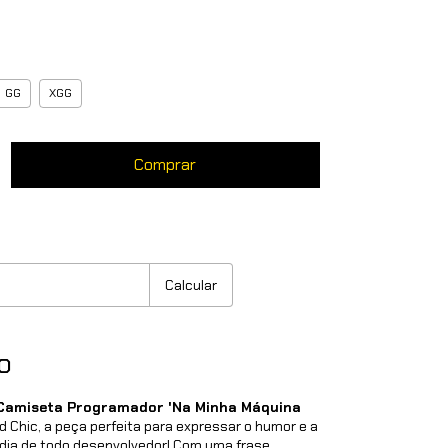
GG
XGG
:
Mudar CEP
Calcular
o
Camiseta Programador 'Na Minha Máquina
d Chic, a peça perfeita para expressar o humor e a
a dia de todo desenvolvedor! Com uma frase