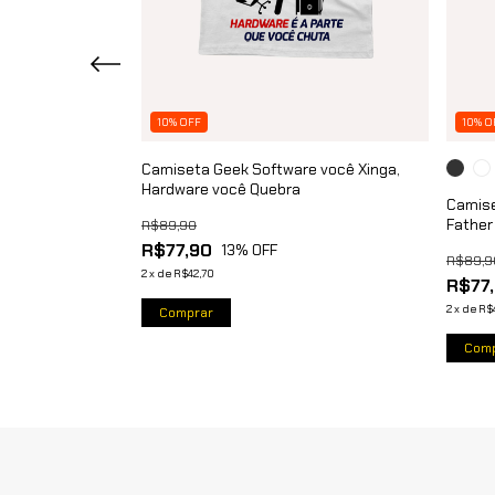
10% OFF
10% O
Camiseta Geek Software você Xinga,
Hardware você Quebra
 Back-End
Camise
Father
R$89,90
R$77,90
13
% OFF
R$89,9
2
x
de
R$42,70
R$77
2
x
de
R$
Comprar
Comp