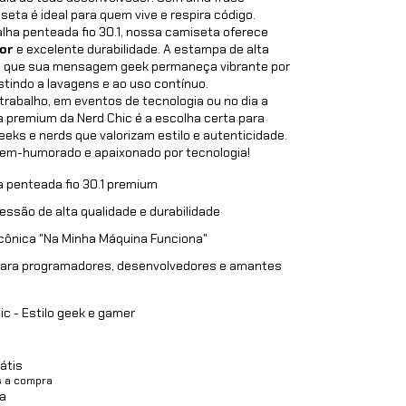
seta é ideal para quem vive e respira código.
ha penteada fio 30.1, nossa camiseta oferece
or
e excelente durabilidade. A estampa de alta
e que sua mensagem geek permaneça vibrante por
stindo a lavagens e ao uso contínuo.
 trabalho, em eventos de tecnologia ou no dia a
a premium da Nerd Chic é a escolha certa para
eks e nerds que valorizam estilo e autenticidade.
bem-humorado e apaixonado por tecnologia!
 penteada fio 30.1 premium
essão de alta qualidade e durabilidade
cônica "Na Minha Máquina Funciona"
para programadores, desenvolvedores e amantes
c - Estilo geek e gamer
átis
s a compra
a