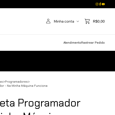
Minha conta
R$0,00
Atendimento
Rastrear Pedido
as
>
Programadores
>
or - Na Minha Máquina Funciona
eta Programador