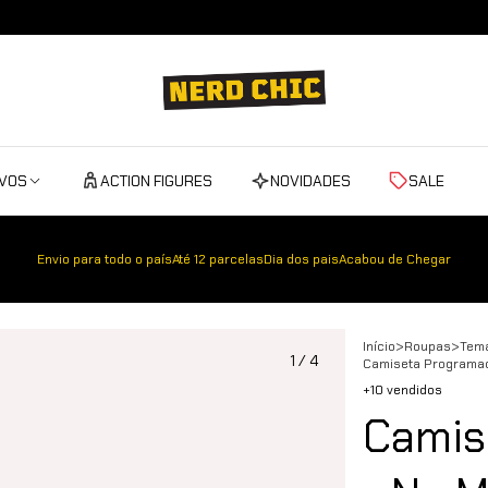
IVOS
ACTION FIGURES
NOVIDADES
SALE
Envio para todo o país
Até 12 parcelas
Dia dos pais
Acabou de Chegar
Início
>
Roupas
>
Tem
1
/
4
Camiseta Programad
+10 vendidos
Camis