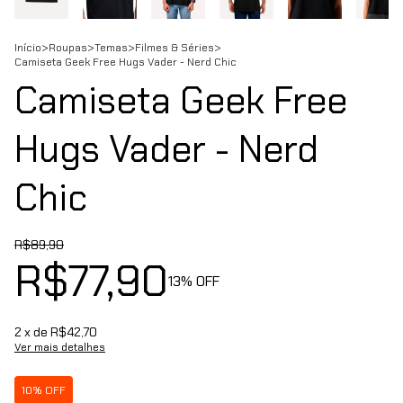
Início
>
Roupas
>
Temas
>
Filmes & Séries
>
Camiseta Geek Free Hugs Vader - Nerd Chic
Camiseta Geek Free
Hugs Vader - Nerd
Chic
R$89,90
R$77,90
13
% OFF
2
x de
R$42,70
Ver mais detalhes
10% OFF