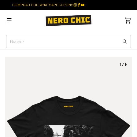
COMPRAR POR WHATSAPP
CUPONS
1
/
6