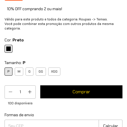
10% OFF comprando 2 ou mais!
Válido para este produto e todos da categoria: Roupas -> Temas.
Você pode combinar esta promoção com outros produtos da mesma
categoria.
Cor:
Preto
Tamanho:
P
P
M
G
GG
XGG
100
disponíveis
Formas de envio
Entregas para o CEP:
Mudar CEP
Calcular