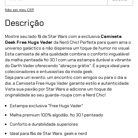
Não sei meu CEP
Descrição
Mostre seu lado fã de Star Wars com a exclusiva
Camiseta
Geek Free Hugs Vader
da Nerd Chic! Perfeita para quem ama o
universo galáctico e não dispensa um toque de humor no visual.
Esta camiseta de alta qualidade combina o conforto inigualável
da malha penteada fio 30.1 com uma estampa durável e vibrante
do Darth Vader oferecendo "abraços grátis". É a peça ideal para
colecionadores e entusiastas da moda geek.
Seja para um evento, um encontro com amigos ou para o dia a
dia, a Camiseta Free Hugs Vader garante estilo e autenticidade.
Vista sua paixão por Star Wars e adicione um toque de
originalidade ao seu guarda-roupa com a Nerd Chic!
Estampa exclusiva "Free Hugs Vader"
Malha premium 100% algodão, fio 30.1 penteado
Conforto e durabilidade superiores
Ideal para fãs de Star Wars, geek e nerd