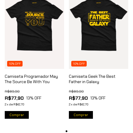
10% OFF
10% OFF
Camiseta Programador May
Camiseta Geek The Best
The Source Be With You
Father in Galaxy
R$89,90
R$89,90
R$77,90
R$77,90
13
% OFF
13
% OFF
2
x
de
R$42,70
2
x
de
R$42,70
Comprar
Comprar