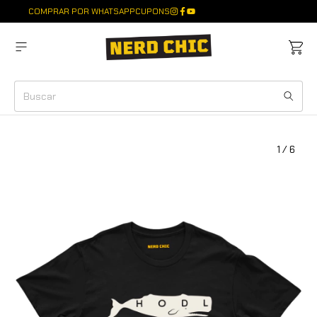
COMPRAR POR WHATSAPP
CUPONS
1
/
6