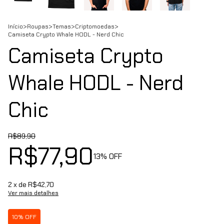
Início
>
Roupas
>
Temas
>
Criptomoedas
>
Camiseta Crypto Whale HODL - Nerd Chic
Camiseta Crypto
Whale HODL - Nerd
Chic
R$89,90
R$77,90
13
% OFF
2
x de
R$42,70
Ver mais detalhes
10% OFF