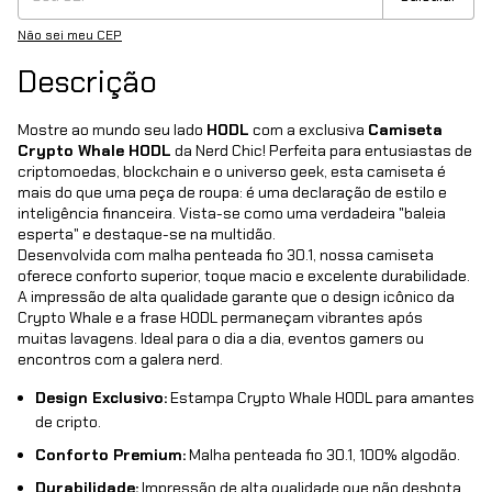
Não sei meu CEP
Descrição
Mostre ao mundo seu lado
HODL
com a exclusiva
Camiseta
Crypto Whale HODL
da Nerd Chic! Perfeita para entusiastas de
criptomoedas, blockchain e o universo geek, esta camiseta é
mais do que uma peça de roupa: é uma declaração de estilo e
inteligência financeira. Vista-se como uma verdadeira "baleia
esperta" e destaque-se na multidão.
Desenvolvida com malha penteada fio 30.1, nossa camiseta
oferece conforto superior, toque macio e excelente durabilidade.
A impressão de alta qualidade garante que o design icônico da
Crypto Whale e a frase HODL permaneçam vibrantes após
muitas lavagens. Ideal para o dia a dia, eventos gamers ou
encontros com a galera nerd.
Design Exclusivo:
Estampa Crypto Whale HODL para amantes
de cripto.
Conforto Premium:
Malha penteada fio 30.1, 100% algodão.
Durabilidade:
Impressão de alta qualidade que não desbota.