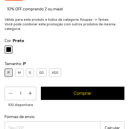
10% OFF comprando 2 ou mais!
Válido para este produto e todos da categoria: Roupas -> Temas.
Você pode combinar esta promoção com outros produtos da mesma
categoria.
Cor:
Preto
Tamanho:
P
P
M
G
GG
XGG
100
disponíveis
Formas de envio
Entregas para o CEP:
Mudar CEP
Calcular