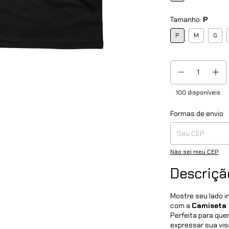
Tamanho:
P
P
M
G
100
disponíveis
Formas de envio
Entregas para o CEP
Não sei meu CEP
Descriçã
Mostre seu lado i
com a
Camiseta 
Perfeita para que
expressar sua vis