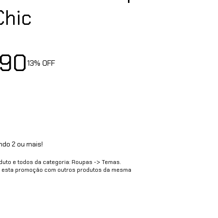
Chic
,90
13
% OFF
do 2 ou mais!
oduto e todos da categoria: Roupas -> Temas.
 esta promoção com outros produtos da mesma