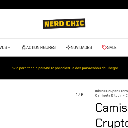
IVOS
ACTION FIGURES
NOVIDADES
SALE
Envio para todo o país
Até 12 parcelas
Dia dos pais
Acabou de Chegar
Início
>
Roupas
>
Tem
1
/
6
Camiseta Bitcoin - C
Camise
Crypto