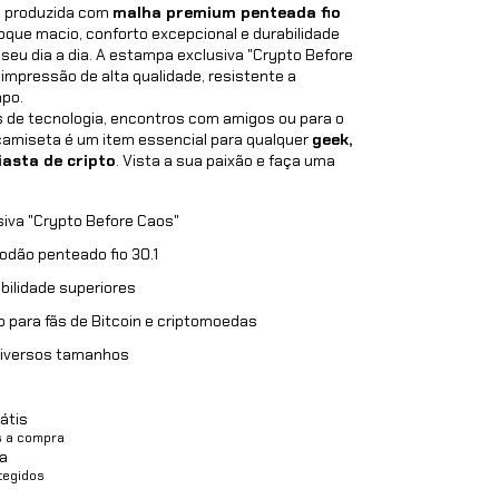
 produzida com
malha premium penteada fio
toque macio, conforto excepcional e durabilidade
eu dia a dia. A estampa exclusiva "Crypto Before
 impressão de alta qualidade, resistente a
mpo.
s de tecnologia, encontros com amigos ou para o
camiseta é um item essencial para qualquer
geek,
asta de cripto
. Vista a sua paixão e faça uma
iva "Crypto Before Caos"
odão penteado fio 30.1
bilidade superiores
 para fãs de Bitcoin e criptomoedas
diversos tamanhos
átis
s a compra
a
tegidos