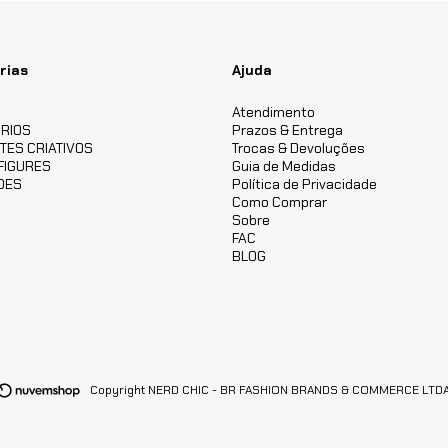
rias
Ajuda
S
Atendimento
RIOS
Prazos & Entrega
TES CRIATIVOS
Trocas & Devoluções
FIGURES
Guia de Medidas
DES
Política de Privacidade
Como Comprar
Sobre
FAC
BLOG
Copyright NERD CHIC - BR FASHION BRANDS & COMMERCE LTDA - 