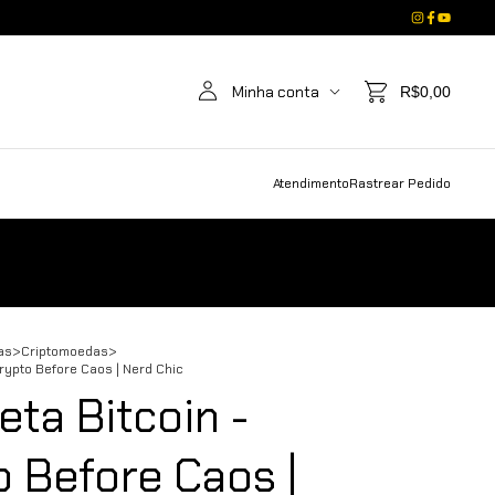
Minha conta
R$0,00
Atendimento
Rastrear Pedido
as
>
Criptomoedas
>
rypto Before Caos | Nerd Chic
ta Bitcoin -
 Before Caos |