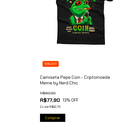
10% OFF
Camiseta Pepe Coin - Criptomoeda
Meme by Nerd Chic
R$89,90
R$77,90
13
% OFF
2
x
de
R$42,70
Comprar