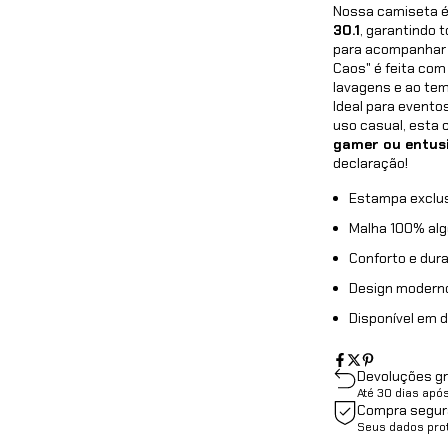
Nossa camiseta é
30.1
, garantindo 
para acompanhar s
Caos" é feita com
lavagens e ao te
Ideal para evento
uso casual, esta 
gamer ou entusi
declaração!
Estampa exclus
Malha 100% alg
Conforto e dura
Design moderno
Disponível em 
Devoluções gr
Até 30 dias apó
Compra segur
Seus dados pro