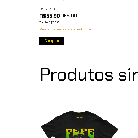
R$66,90
R$55,90
16
% OFF
2
x
de
R$30,64
Restam apenas
2
em estoque!
Produtos si