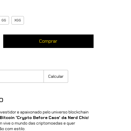
GG
XGG
:
Mudar CEP
Calcular
o
nvestidor e apaixonado pelo universo blockchain
Bitcoin 'Crypto Before Caos' da Nerd Chic
!
m vive o mundo das criptomoedas e quer
ão com estilo.