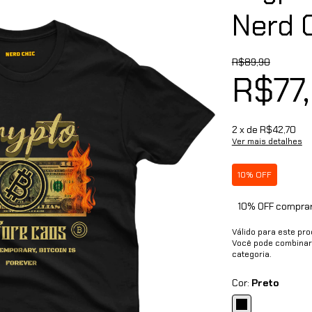
Nerd 
R$89,90
R$77
2
x de
R$42,70
Ver mais detalhes
10% OFF
10% OFF compran
Válido para este pr
Você pode combinar
categoria.
Cor:
Preto