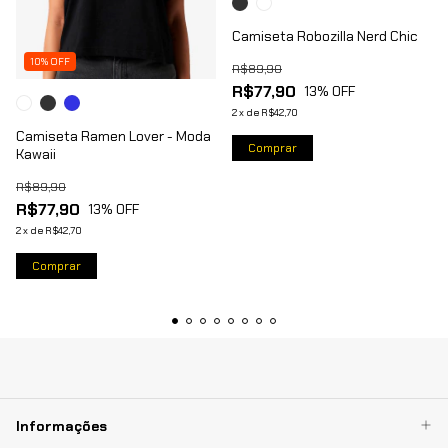
Camiseta Robozilla Nerd Chic
10% OFF
R$89,90
R$77,90
13
% OFF
2
x
de
R$42,70
Camiseta Ramen Lover - Moda
Comprar
Kawaii
R$89,90
R$77,90
13
% OFF
2
x
de
R$42,70
Comprar
Informações