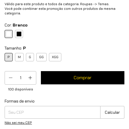
Válido para este produto e todos da categoria: Roupas -> Temas.
Você pode combinar esta promoção com outros produtos da mesma
categoria.
Cor:
Branco
Tamanho:
P
P
M
G
GG
XGG
100
disponíveis
Formas de envio
Entregas para o CEP:
Mudar CEP
Calcular
Não sei meu CEP