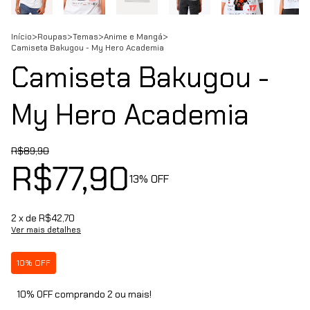
Início
>
Roupas
>
Temas
>
Anime e Mangá
>
Camiseta Bakugou - My Hero Academia
Camiseta Bakugou -
My Hero Academia
R$89,90
R$77,90
13
% OFF
2
x de
R$42,70
Ver mais detalhes
10% OFF
10% OFF comprando 2 ou mais!